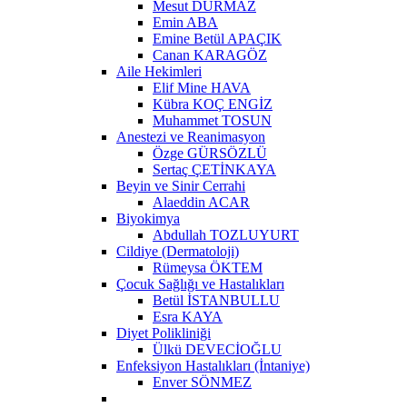
Mesut DURMAZ
Emin ABA
Emine Betül APAÇIK
Canan KARAGÖZ
Aile Hekimleri
Elif Mine HAVA
Kübra KOÇ ENGİZ
Muhammet TOSUN
Anestezi ve Reanimasyon
Özge GÜRSÖZLÜ
Sertaç ÇETİNKAYA
Beyin ve Sinir Cerrahi
Alaeddin ACAR
Biyokimya
Abdullah TOZLUYURT
Cildiye (Dermatoloji)
Rümeysa ÖKTEM
Çocuk Sağlığı ve Hastalıkları
Betül İSTANBULLU
Esra KAYA
Diyet Polikliniği
Ülkü DEVECİOĞLU
Enfeksiyon Hastalıkları (İntaniye)
Enver SÖNMEZ