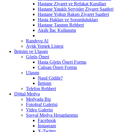
Hastane Ziyaret ve Refakat Kuralları
Hastane Yataklı Servisler Ziyaret Saatleri
Hastane Yoğun Bakım Ziyaret Saatleri
Hasta Hakları ve Sorumlulukları
Hastane Tanıtım Rehberi
Akıllı İlaç Kullanımı
Randevu Al
Aylık Yemek Listesi
İletişim ve Ulaşım
Görüş Öneri
Hasta Görüş Öneri Formu
Çalışan Öneri Formu
Ulaşım
Nasıl Gidilir?
İletişim
Telefon Rehberi
Dijital Medya
Medyada Biz
Fotoğraf Galerisi
Video Galerisi
Sosyal Medya Hesaplarımız
Facebook
İnstagram
X-Twitter