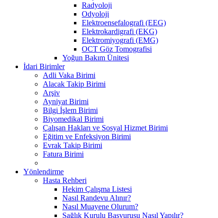
Radyoloji
Odyoloji
Elektroensefalografi (EEG)
Elektrokardigrafi (EKG)
Elektromiyografi (EMG)
OCT Göz Tomografisi
Yoğun Bakım Ünitesi
İdari Birimler
Adli Vaka Birimi
Alacak Takip Birimi
Arşiv
Ayniyat Birimi
Bilgi İşlem Birimi
Biyomedikal Birimi
Çalışan Hakları ve Sosyal Hizmet Birimi
Eğitim ve Enfeksiyon Birimi
Evrak Takip Birimi
Fatura Birimi
Yönlendirme
Hasta Rehberi
Hekim Çalışma Listesi
Nasıl Randevu Alınır?
Nasıl Muayene Olurum?
Sağlık Kurulu Başvurusu Nasıl Yapılır?