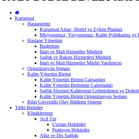
Kurumsal
Hastanemiz
Kurumsal Amaç, Hedef ve Eylem Planları
Misyonumuz, Vizyonumuz, Kalite Politikamız ve 
Hastane Yönetimi
Başhekim
İdari ve Mali Hizmetler Müdürü
Sağlık ve Bakım Hizmetleri Müdürü
İdari ve Mali Hizmetler Müdür Yardımcısı
Organizasyon Şeması
Kalite Yönetim Birimi
Kalite Yönetim Birimi Çalışanları
Kalite Yönetim Biriminin Çalışmaları
Sağlık Hizmeti Kalitesinin Geliştirilmesi ve Değer
Kalite Yönetim Birimi Organizasyon Şeması
Bilgi Güvenliği Olay Bildirim Sistemi
Tıbbi Birimler
Kliniklerimiz
Acil Tıp
Uzman Hekimler
Pratisyen Hekimler
Ağız ve Diş Sağlığı