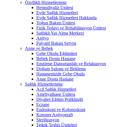
Özellikli Hizmetlerimiz
Hemodiyaliz Ünitesi
Evde Sağlık Hizmetleri
Evde Sağlık Hizmetleri Hakkında
Yoğun Bakım Ünitesi
Fizik Tedavi ve Rehabilitasyon Ünitesi
Sağlıklı Yaş Alma Merkezi
Anjiyo
Palyatif Bakım Servisi
Anne ve Bebek
Gebe Okulu Eğitimleri
Bebek Dostu Hastane
Emzirme Danışmanlığı ve Relaktasyon
Doğum Salonu ve Bekleme
Hastanemizde Gebe Okulu
Anne Dostu Hastane
Sağlık Hizmetlerimiz
Acil Sağlık Hizmetleri
Ameliyathane Ünitesi
Diyabet Eğitim Polikliniği
Eczane
Endoskopi ve Kolonoskopi
Koroner Anjiyografi
Sterilizasyon
Tetkik Teşhis Üniteleri