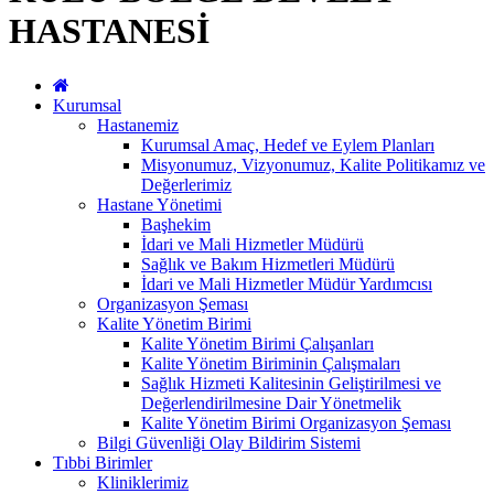
HASTANESİ
Kurumsal
Hastanemiz
Kurumsal Amaç, Hedef ve Eylem Planları
Misyonumuz, Vizyonumuz, Kalite Politikamız ve
Değerlerimiz
Hastane Yönetimi
Başhekim
İdari ve Mali Hizmetler Müdürü
Sağlık ve Bakım Hizmetleri Müdürü
İdari ve Mali Hizmetler Müdür Yardımcısı
Organizasyon Şeması
Kalite Yönetim Birimi
Kalite Yönetim Birimi Çalışanları
Kalite Yönetim Biriminin Çalışmaları
Sağlık Hizmeti Kalitesinin Geliştirilmesi ve
Değerlendirilmesine Dair Yönetmelik
Kalite Yönetim Birimi Organizasyon Şeması
Bilgi Güvenliği Olay Bildirim Sistemi
Tıbbi Birimler
Kliniklerimiz