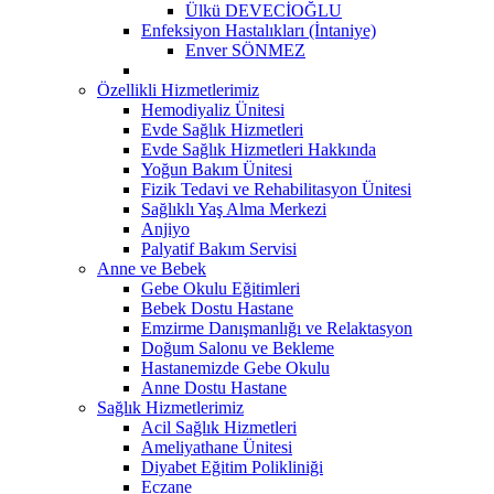
Ülkü DEVECİOĞLU
Enfeksiyon Hastalıkları (İntaniye)
Enver SÖNMEZ
Özellikli Hizmetlerimiz
Hemodiyaliz Ünitesi
Evde Sağlık Hizmetleri
Evde Sağlık Hizmetleri Hakkında
Yoğun Bakım Ünitesi
Fizik Tedavi ve Rehabilitasyon Ünitesi
Sağlıklı Yaş Alma Merkezi
Anjiyo
Palyatif Bakım Servisi
Anne ve Bebek
Gebe Okulu Eğitimleri
Bebek Dostu Hastane
Emzirme Danışmanlığı ve Relaktasyon
Doğum Salonu ve Bekleme
Hastanemizde Gebe Okulu
Anne Dostu Hastane
Sağlık Hizmetlerimiz
Acil Sağlık Hizmetleri
Ameliyathane Ünitesi
Diyabet Eğitim Polikliniği
Eczane