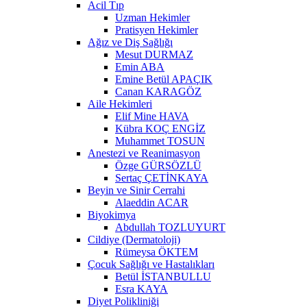
Acil Tıp
Uzman Hekimler
Pratisyen Hekimler
Ağız ve Diş Sağlığı
Mesut DURMAZ
Emin ABA
Emine Betül APAÇIK
Canan KARAGÖZ
Aile Hekimleri
Elif Mine HAVA
Kübra KOÇ ENGİZ
Muhammet TOSUN
Anestezi ve Reanimasyon
Özge GÜRSÖZLÜ
Sertaç ÇETİNKAYA
Beyin ve Sinir Cerrahi
Alaeddin ACAR
Biyokimya
Abdullah TOZLUYURT
Cildiye (Dermatoloji)
Rümeysa ÖKTEM
Çocuk Sağlığı ve Hastalıkları
Betül İSTANBULLU
Esra KAYA
Diyet Polikliniği