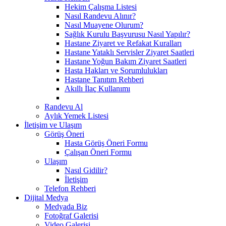
Hekim Çalışma Listesi
Nasıl Randevu Alınır?
Nasıl Muayene Olurum?
Sağlık Kurulu Başvurusu Nasıl Yapılır?
Hastane Ziyaret ve Refakat Kuralları
Hastane Yataklı Servisler Ziyaret Saatleri
Hastane Yoğun Bakım Ziyaret Saatleri
Hasta Hakları ve Sorumlulukları
Hastane Tanıtım Rehberi
Akıllı İlaç Kullanımı
Randevu Al
Aylık Yemek Listesi
İletişim ve Ulaşım
Görüş Öneri
Hasta Görüş Öneri Formu
Çalışan Öneri Formu
Ulaşım
Nasıl Gidilir?
İletişim
Telefon Rehberi
Dijital Medya
Medyada Biz
Fotoğraf Galerisi
Video Galerisi