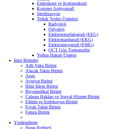
Endoskopi ve Kolonoskopi
Koroner Anjiyografi
Sterilizasyon
Tetkik Teşhis Üniteleri
Radyoloji
Odyoloji
Elektroensefalografi (EEG)
Elektrokardigrafi (EKG)
Elektromiyografi (EMG)
OCT Göz Tomografisi
Yoğun Bakım Ünitesi
İdari Birimler
Adli Vaka Birimi
Alacak Takip Birimi
Arşiv
Ayniyat Birimi
Bilgi İşlem Birimi
Biyomedikal Birimi
Çalışan Hakları ve Sosyal Hizmet Birimi
Eğitim ve Enfeksiyon Birimi
Evrak Takip Birimi
Fatura Birimi
Yönlendirme
Hasta Rehberi