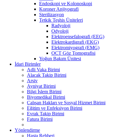
Endoskopi ve Kolonoskopi
Koroner Anjiyografi
Sterilizasyon
Tetkik Teşhis Üniteleri
Radyoloji
Odyoloji
Elektroensefalografi (EEG)
Elektrokardigrafi (EKG)
Elektromiyografi (EMG)
OCT Göz Tomografisi
Yoğun Bakım Ünitesi
İdari Birimler
Adli Vaka Birimi
Alacak Takip Birimi
Arşiv
Ayniyat Birimi
Bilgi İşlem Birimi
Biyomedikal Birimi
Çalışan Hakları ve Sosyal Hizmet Birimi
Eğitim ve Enfeksiyon Birimi
Evrak Takip Birimi
Fatura Birimi
Yönlendirme
Hasta Rehberi