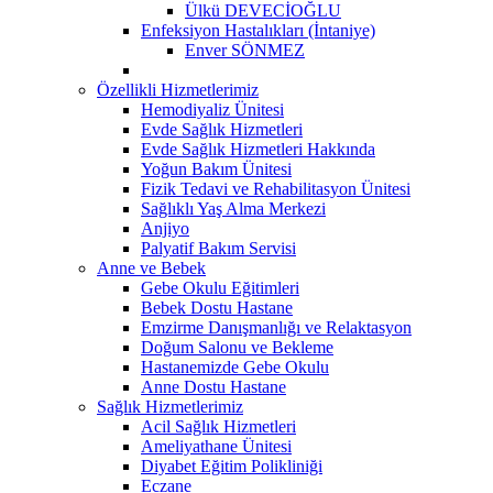
Ülkü DEVECİOĞLU
Enfeksiyon Hastalıkları (İntaniye)
Enver SÖNMEZ
Özellikli Hizmetlerimiz
Hemodiyaliz Ünitesi
Evde Sağlık Hizmetleri
Evde Sağlık Hizmetleri Hakkında
Yoğun Bakım Ünitesi
Fizik Tedavi ve Rehabilitasyon Ünitesi
Sağlıklı Yaş Alma Merkezi
Anjiyo
Palyatif Bakım Servisi
Anne ve Bebek
Gebe Okulu Eğitimleri
Bebek Dostu Hastane
Emzirme Danışmanlığı ve Relaktasyon
Doğum Salonu ve Bekleme
Hastanemizde Gebe Okulu
Anne Dostu Hastane
Sağlık Hizmetlerimiz
Acil Sağlık Hizmetleri
Ameliyathane Ünitesi
Diyabet Eğitim Polikliniği
Eczane