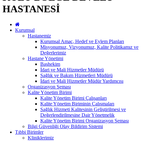
HASTANESİ
Kurumsal
Hastanemiz
Kurumsal Amaç, Hedef ve Eylem Planları
Misyonumuz, Vizyonumuz, Kalite Politikamız ve
Değerlerimiz
Hastane Yönetimi
Başhekim
İdari ve Mali Hizmetler Müdürü
Sağlık ve Bakım Hizmetleri Müdürü
İdari ve Mali Hizmetler Müdür Yardımcısı
Organizasyon Şeması
Kalite Yönetim Birimi
Kalite Yönetim Birimi Çalışanları
Kalite Yönetim Biriminin Çalışmaları
Sağlık Hizmeti Kalitesinin Geliştirilmesi ve
Değerlendirilmesine Dair Yönetmelik
Kalite Yönetim Birimi Organizasyon Şeması
Bilgi Güvenliği Olay Bildirim Sistemi
Tıbbi Birimler
Kliniklerimiz