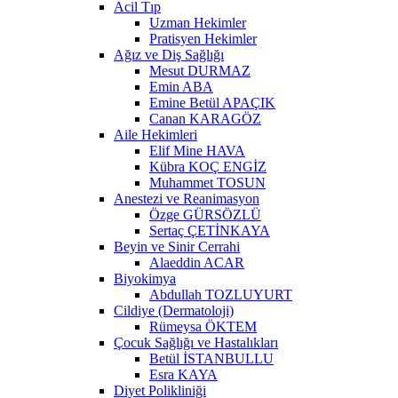
Acil Tıp
Uzman Hekimler
Pratisyen Hekimler
Ağız ve Diş Sağlığı
Mesut DURMAZ
Emin ABA
Emine Betül APAÇIK
Canan KARAGÖZ
Aile Hekimleri
Elif Mine HAVA
Kübra KOÇ ENGİZ
Muhammet TOSUN
Anestezi ve Reanimasyon
Özge GÜRSÖZLÜ
Sertaç ÇETİNKAYA
Beyin ve Sinir Cerrahi
Alaeddin ACAR
Biyokimya
Abdullah TOZLUYURT
Cildiye (Dermatoloji)
Rümeysa ÖKTEM
Çocuk Sağlığı ve Hastalıkları
Betül İSTANBULLU
Esra KAYA
Diyet Polikliniği