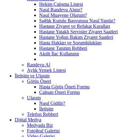
Hekim Çalışma Listesi
Nasıl Randevu Alınır?
Nasıl Muayene Olurum?
Sağlık Kurulu Başvurusu Nasıl Yapılır?
Hastane Ziyaret ve Refakat Kuralları
Hastane Yataklı Servisler Ziyaret Saatleri
Hastane Yoğun Bakım Ziyaret Saatleri
Hasta Hakları ve Sorumlulukları
Hastane Tanıtım Rehberi
Akıllı İlaç Kullanımı
Randevu Al
Aylık Yemek Listesi
İletişim ve Ulaşım
Görüş Öneri
Hasta Görüş Öneri Formu
Çalışan Öneri Formu
Ulaşım
Nasıl Gidilir?
İletişim
Telefon Rehberi
Dijital Medya
Medyada Biz
Fotoğraf Galerisi
Video Galerisi