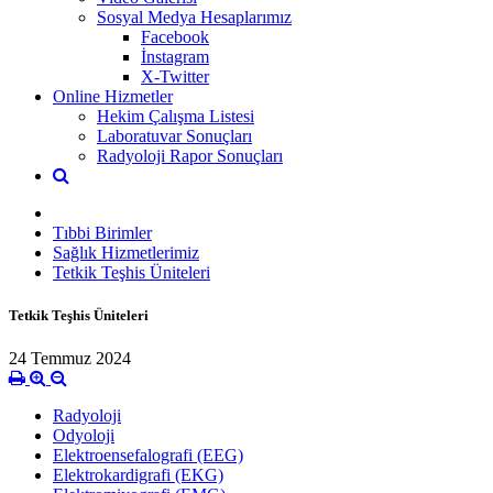
Sosyal Medya Hesaplarımız
Facebook
İnstagram
X-Twitter
Online Hizmetler
Hekim Çalışma Listesi
Laboratuvar Sonuçları
Radyoloji Rapor Sonuçları
Tıbbi Birimler
Sağlık Hizmetlerimiz
Tetkik Teşhis Üniteleri
Tetkik Teşhis Üniteleri
24 Temmuz 2024
Radyoloji
Odyoloji
Elektroensefalografi (EEG)
Elektrokardigrafi (EKG)