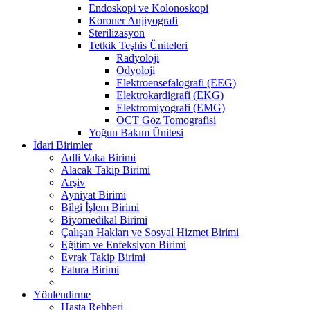
Endoskopi ve Kolonoskopi
Koroner Anjiyografi
Sterilizasyon
Tetkik Teşhis Üniteleri
Radyoloji
Odyoloji
Elektroensefalografi (EEG)
Elektrokardigrafi (EKG)
Elektromiyografi (EMG)
OCT Göz Tomografisi
Yoğun Bakım Ünitesi
İdari Birimler
Adli Vaka Birimi
Alacak Takip Birimi
Arşiv
Ayniyat Birimi
Bilgi İşlem Birimi
Biyomedikal Birimi
Çalışan Hakları ve Sosyal Hizmet Birimi
Eğitim ve Enfeksiyon Birimi
Evrak Takip Birimi
Fatura Birimi
Yönlendirme
Hasta Rehberi