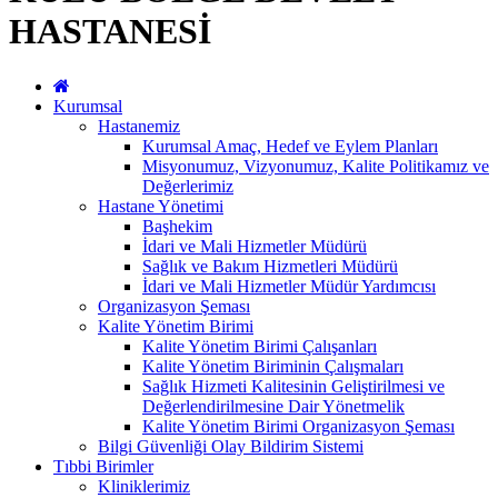
HASTANESİ
Kurumsal
Hastanemiz
Kurumsal Amaç, Hedef ve Eylem Planları
Misyonumuz, Vizyonumuz, Kalite Politikamız ve
Değerlerimiz
Hastane Yönetimi
Başhekim
İdari ve Mali Hizmetler Müdürü
Sağlık ve Bakım Hizmetleri Müdürü
İdari ve Mali Hizmetler Müdür Yardımcısı
Organizasyon Şeması
Kalite Yönetim Birimi
Kalite Yönetim Birimi Çalışanları
Kalite Yönetim Biriminin Çalışmaları
Sağlık Hizmeti Kalitesinin Geliştirilmesi ve
Değerlendirilmesine Dair Yönetmelik
Kalite Yönetim Birimi Organizasyon Şeması
Bilgi Güvenliği Olay Bildirim Sistemi
Tıbbi Birimler
Kliniklerimiz