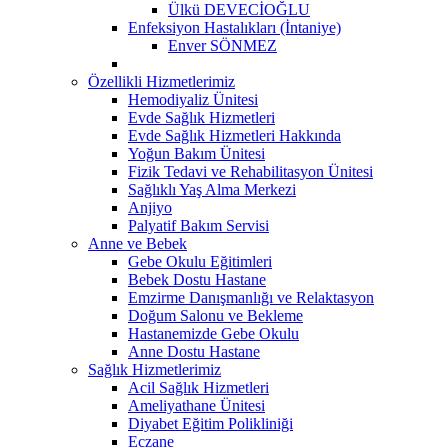
Ülkü DEVECİOĞLU
Enfeksiyon Hastalıkları (İntaniye)
Enver SÖNMEZ
Özellikli Hizmetlerimiz
Hemodiyaliz Ünitesi
Evde Sağlık Hizmetleri
Evde Sağlık Hizmetleri Hakkında
Yoğun Bakım Ünitesi
Fizik Tedavi ve Rehabilitasyon Ünitesi
Sağlıklı Yaş Alma Merkezi
Anjiyo
Palyatif Bakım Servisi
Anne ve Bebek
Gebe Okulu Eğitimleri
Bebek Dostu Hastane
Emzirme Danışmanlığı ve Relaktasyon
Doğum Salonu ve Bekleme
Hastanemizde Gebe Okulu
Anne Dostu Hastane
Sağlık Hizmetlerimiz
Acil Sağlık Hizmetleri
Ameliyathane Ünitesi
Diyabet Eğitim Polikliniği
Eczane