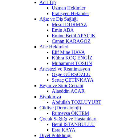
Acil Tıp
Uzman Hekimler
Pratisyen Hekimler
Ağız ve Diş Sağlığı
Mesut DURMAZ
Emin ABA
Emine Betül APAÇIK
Canan KARAGÖZ
Aile Hekimleri
Elif Mine HAVA
Kübra KOÇ ENGİZ
Muhammet TOSUN
Anestezi ve Reanimasyon
Özge GÜRSÖZLÜ
Sertaç ÇETİNKAYA
Beyin ve Sinir Cerrahi
Alaeddin ACAR
Biyokimya
Abdullah TOZLUYURT
Cildiye (Dermatoloji)
Rümeysa ÖKTEM
Çocuk Sağlığı ve Hastalıkları
Betül İSTANBULLU
Esra KAYA
Diyet Polikliniği