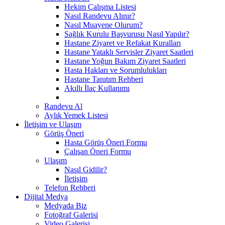
Hekim Çalışma Listesi
Nasıl Randevu Alınır?
Nasıl Muayene Olurum?
Sağlık Kurulu Başvurusu Nasıl Yapılır?
Hastane Ziyaret ve Refakat Kuralları
Hastane Yataklı Servisler Ziyaret Saatleri
Hastane Yoğun Bakım Ziyaret Saatleri
Hasta Hakları ve Sorumlulukları
Hastane Tanıtım Rehberi
Akıllı İlaç Kullanımı
Randevu Al
Aylık Yemek Listesi
İletişim ve Ulaşım
Görüş Öneri
Hasta Görüş Öneri Formu
Çalışan Öneri Formu
Ulaşım
Nasıl Gidilir?
İletişim
Telefon Rehberi
Dijital Medya
Medyada Biz
Fotoğraf Galerisi
Video Galerisi