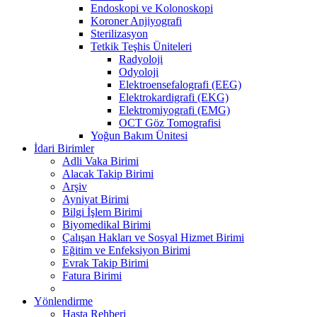
Endoskopi ve Kolonoskopi
Koroner Anjiyografi
Sterilizasyon
Tetkik Teşhis Üniteleri
Radyoloji
Odyoloji
Elektroensefalografi (EEG)
Elektrokardigrafi (EKG)
Elektromiyografi (EMG)
OCT Göz Tomografisi
Yoğun Bakım Ünitesi
İdari Birimler
Adli Vaka Birimi
Alacak Takip Birimi
Arşiv
Ayniyat Birimi
Bilgi İşlem Birimi
Biyomedikal Birimi
Çalışan Hakları ve Sosyal Hizmet Birimi
Eğitim ve Enfeksiyon Birimi
Evrak Takip Birimi
Fatura Birimi
Yönlendirme
Hasta Rehberi