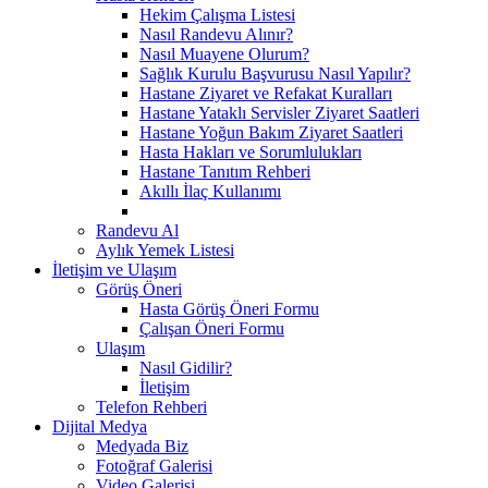
Hekim Çalışma Listesi
Nasıl Randevu Alınır?
Nasıl Muayene Olurum?
Sağlık Kurulu Başvurusu Nasıl Yapılır?
Hastane Ziyaret ve Refakat Kuralları
Hastane Yataklı Servisler Ziyaret Saatleri
Hastane Yoğun Bakım Ziyaret Saatleri
Hasta Hakları ve Sorumlulukları
Hastane Tanıtım Rehberi
Akıllı İlaç Kullanımı
Randevu Al
Aylık Yemek Listesi
İletişim ve Ulaşım
Görüş Öneri
Hasta Görüş Öneri Formu
Çalışan Öneri Formu
Ulaşım
Nasıl Gidilir?
İletişim
Telefon Rehberi
Dijital Medya
Medyada Biz
Fotoğraf Galerisi
Video Galerisi