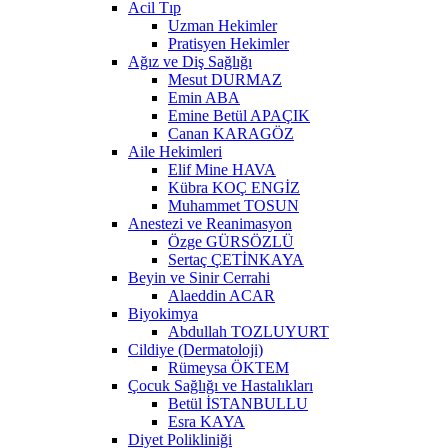
Acil Tıp
Uzman Hekimler
Pratisyen Hekimler
Ağız ve Diş Sağlığı
Mesut DURMAZ
Emin ABA
Emine Betül APAÇIK
Canan KARAGÖZ
Aile Hekimleri
Elif Mine HAVA
Kübra KOÇ ENGİZ
Muhammet TOSUN
Anestezi ve Reanimasyon
Özge GÜRSÖZLÜ
Sertaç ÇETİNKAYA
Beyin ve Sinir Cerrahi
Alaeddin ACAR
Biyokimya
Abdullah TOZLUYURT
Cildiye (Dermatoloji)
Rümeysa ÖKTEM
Çocuk Sağlığı ve Hastalıkları
Betül İSTANBULLU
Esra KAYA
Diyet Polikliniği