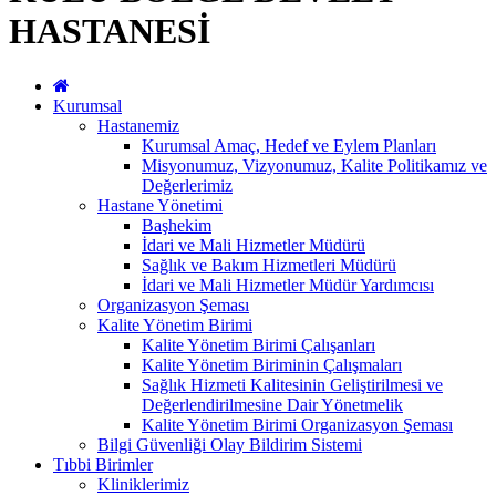
HASTANESİ
Kurumsal
Hastanemiz
Kurumsal Amaç, Hedef ve Eylem Planları
Misyonumuz, Vizyonumuz, Kalite Politikamız ve
Değerlerimiz
Hastane Yönetimi
Başhekim
İdari ve Mali Hizmetler Müdürü
Sağlık ve Bakım Hizmetleri Müdürü
İdari ve Mali Hizmetler Müdür Yardımcısı
Organizasyon Şeması
Kalite Yönetim Birimi
Kalite Yönetim Birimi Çalışanları
Kalite Yönetim Biriminin Çalışmaları
Sağlık Hizmeti Kalitesinin Geliştirilmesi ve
Değerlendirilmesine Dair Yönetmelik
Kalite Yönetim Birimi Organizasyon Şeması
Bilgi Güvenliği Olay Bildirim Sistemi
Tıbbi Birimler
Kliniklerimiz