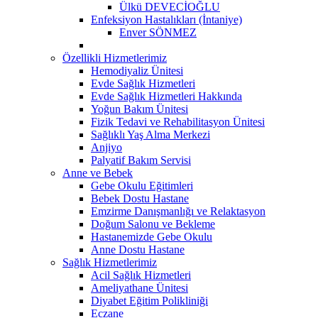
Ülkü DEVECİOĞLU
Enfeksiyon Hastalıkları (İntaniye)
Enver SÖNMEZ
Özellikli Hizmetlerimiz
Hemodiyaliz Ünitesi
Evde Sağlık Hizmetleri
Evde Sağlık Hizmetleri Hakkında
Yoğun Bakım Ünitesi
Fizik Tedavi ve Rehabilitasyon Ünitesi
Sağlıklı Yaş Alma Merkezi
Anjiyo
Palyatif Bakım Servisi
Anne ve Bebek
Gebe Okulu Eğitimleri
Bebek Dostu Hastane
Emzirme Danışmanlığı ve Relaktasyon
Doğum Salonu ve Bekleme
Hastanemizde Gebe Okulu
Anne Dostu Hastane
Sağlık Hizmetlerimiz
Acil Sağlık Hizmetleri
Ameliyathane Ünitesi
Diyabet Eğitim Polikliniği
Eczane