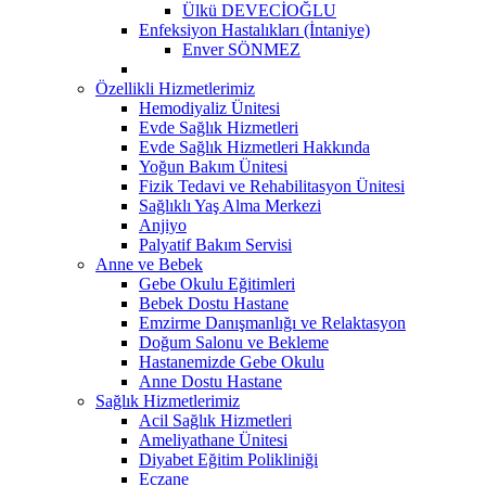
Ülkü DEVECİOĞLU
Enfeksiyon Hastalıkları (İntaniye)
Enver SÖNMEZ
Özellikli Hizmetlerimiz
Hemodiyaliz Ünitesi
Evde Sağlık Hizmetleri
Evde Sağlık Hizmetleri Hakkında
Yoğun Bakım Ünitesi
Fizik Tedavi ve Rehabilitasyon Ünitesi
Sağlıklı Yaş Alma Merkezi
Anjiyo
Palyatif Bakım Servisi
Anne ve Bebek
Gebe Okulu Eğitimleri
Bebek Dostu Hastane
Emzirme Danışmanlığı ve Relaktasyon
Doğum Salonu ve Bekleme
Hastanemizde Gebe Okulu
Anne Dostu Hastane
Sağlık Hizmetlerimiz
Acil Sağlık Hizmetleri
Ameliyathane Ünitesi
Diyabet Eğitim Polikliniği
Eczane