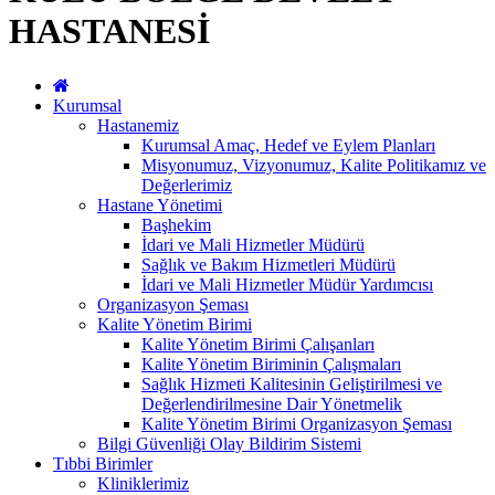
HASTANESİ
Kurumsal
Hastanemiz
Kurumsal Amaç, Hedef ve Eylem Planları
Misyonumuz, Vizyonumuz, Kalite Politikamız ve
Değerlerimiz
Hastane Yönetimi
Başhekim
İdari ve Mali Hizmetler Müdürü
Sağlık ve Bakım Hizmetleri Müdürü
İdari ve Mali Hizmetler Müdür Yardımcısı
Organizasyon Şeması
Kalite Yönetim Birimi
Kalite Yönetim Birimi Çalışanları
Kalite Yönetim Biriminin Çalışmaları
Sağlık Hizmeti Kalitesinin Geliştirilmesi ve
Değerlendirilmesine Dair Yönetmelik
Kalite Yönetim Birimi Organizasyon Şeması
Bilgi Güvenliği Olay Bildirim Sistemi
Tıbbi Birimler
Kliniklerimiz