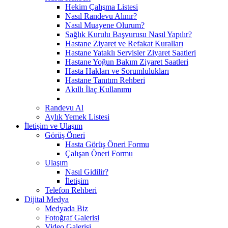
Hekim Çalışma Listesi
Nasıl Randevu Alınır?
Nasıl Muayene Olurum?
Sağlık Kurulu Başvurusu Nasıl Yapılır?
Hastane Ziyaret ve Refakat Kuralları
Hastane Yataklı Servisler Ziyaret Saatleri
Hastane Yoğun Bakım Ziyaret Saatleri
Hasta Hakları ve Sorumlulukları
Hastane Tanıtım Rehberi
Akıllı İlaç Kullanımı
Randevu Al
Aylık Yemek Listesi
İletişim ve Ulaşım
Görüş Öneri
Hasta Görüş Öneri Formu
Çalışan Öneri Formu
Ulaşım
Nasıl Gidilir?
İletişim
Telefon Rehberi
Dijital Medya
Medyada Biz
Fotoğraf Galerisi
Video Galerisi