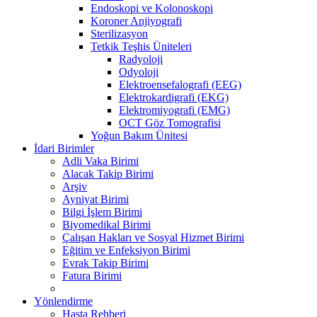
Endoskopi ve Kolonoskopi
Koroner Anjiyografi
Sterilizasyon
Tetkik Teşhis Üniteleri
Radyoloji
Odyoloji
Elektroensefalografi (EEG)
Elektrokardigrafi (EKG)
Elektromiyografi (EMG)
OCT Göz Tomografisi
Yoğun Bakım Ünitesi
İdari Birimler
Adli Vaka Birimi
Alacak Takip Birimi
Arşiv
Ayniyat Birimi
Bilgi İşlem Birimi
Biyomedikal Birimi
Çalışan Hakları ve Sosyal Hizmet Birimi
Eğitim ve Enfeksiyon Birimi
Evrak Takip Birimi
Fatura Birimi
Yönlendirme
Hasta Rehberi