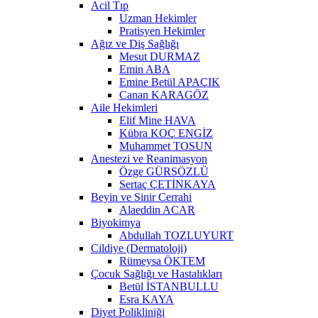
Acil Tıp
Uzman Hekimler
Pratisyen Hekimler
Ağız ve Diş Sağlığı
Mesut DURMAZ
Emin ABA
Emine Betül APAÇIK
Canan KARAGÖZ
Aile Hekimleri
Elif Mine HAVA
Kübra KOÇ ENGİZ
Muhammet TOSUN
Anestezi ve Reanimasyon
Özge GÜRSÖZLÜ
Sertaç ÇETİNKAYA
Beyin ve Sinir Cerrahi
Alaeddin ACAR
Biyokimya
Abdullah TOZLUYURT
Cildiye (Dermatoloji)
Rümeysa ÖKTEM
Çocuk Sağlığı ve Hastalıkları
Betül İSTANBULLU
Esra KAYA
Diyet Polikliniği