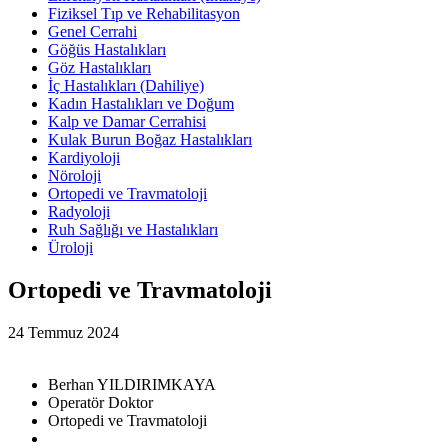
Fiziksel Tıp ve Rehabilitasyon
Genel Cerrahi
Göğüs Hastalıkları
Göz Hastalıkları
İç Hastalıkları (Dahiliye)
Kadın Hastalıkları ve Doğum
Kalp ve Damar Cerrahisi
Kulak Burun Boğaz Hastalıkları
Kardiyoloji
Nöroloji
Ortopedi ve Travmatoloji
Radyoloji
Ruh Sağlığı ve Hastalıkları
Üroloji
Ortopedi ve Travmatoloji
24 Temmuz 2024
Berhan YILDIRIMKAYA
Operatör Doktor
Ortopedi ve Travmatoloji