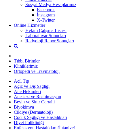
Sosyal Medya Hesaplarımız
Facebook
İnstagram
X-Twitter
Online Hizmetler
Hekim Çalışma Listesi
Laboratuvar Sonuçları
Radyoloji Rapor Sonuçları
Tıbbi Birimler
Kliniklerimiz
Ortopedi ve Travmatoloji
Acil Tıp
Ağız ve Diş Sağlığı
Aile Hekimleri
Anestezi ve Reanimasyon
Beyin ve Sinir Cerrahi
Biyokimya
Cildiye (Dermatoloji)
Çocuk Sağlığı ve Hastalıkları
Diyet Polikliniği
Enfeksiyon Hastalıkları (İntaniye)